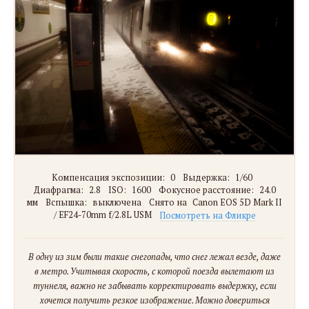
Компенсация экспозиции:
0
Выдержка:
1/60
Диафрагма:
2.8
ISO:
1600
Фокусное расстояние:
24.0
мм
Вспышка:
выключена
Снято на
Canon EOS 5D Mark II
/ EF24-70mm f/2.8L USM
Посмотреть на Фликре
В одну из зим были такие снегопады, что снег лежал везде, даже
в метро. Учитывая скорость, с которой поезда вылетают из
туннеля, важно не забывать корректировать выдержку, если
хочется получить резкое изображение. Можно довериться