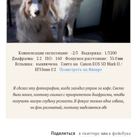
Компенсация экспозиции:
-2/3
Выдержка:
1/3200
Диафрагма:
2.2
ISO:
160
Фокусное расстояние:
35.0 мм
Вспышка:
выключена
Снято на
Canon EOS 5D Mark II /
EF35mm f/2
Посмотреть на Фликре
Я сделал эту фотографию, когда заходил утром за кофе. Света
было много, поэтому снимал с приоритетом диафрагмы, чтобы
получить малую глубину резкости. В фокусе только одна собака,
но фон размытый, поэтому выделяются обе
Поделиться
в твиттере
в фейсбуке