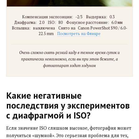
Компенсация экспозиции:
-2/3
Выдержка:
0.3
Диафрагма:
2.0
ISO:
80
Фокусное расстояние:
6.0 мм
Вспышка:
выключена
Снято на
Canon PowerShot S90 / 6.0-
22.5 mm
Посмотреть на Фликре
Очень сложно снять резкий кадр в темное время суток и
практически невозможно, если вы при этом бежите, а
фотоаппарат ходит ходуном
Какие негативные
последствия у экспериментов
с диафрагмой и ISO?
Если значение ISO слишком высокое, фотография может
получиться «шумной». Это серьезная проблема для тех,