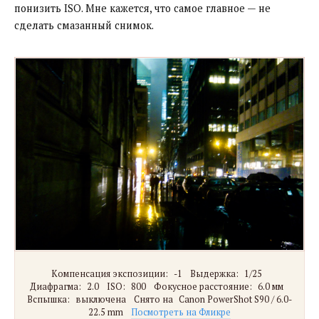
понизить ISO. Мне кажется, что самое главное — не
сделать смазанный снимок.
Компенсация экспозиции:
-1
Выдержка:
1/25
Диафрагма:
2.0
ISO:
800
Фокусное расстояние:
6.0 мм
Вспышка:
выключена
Снято на
Canon PowerShot S90 / 6.0-
22.5 mm
Посмотреть на Фликре