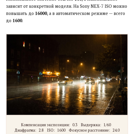
зависит от конкретной модели. На Sony NEX-7 ISO можно
повышать до
16000
, а в автоматическом режиме — всего
до
1600
.
Компенсация экспозиции:
0.3
Выдержка:
1/60
Диафрагма:
2.8
ISO:
1600
Фокусное расстояние:
24.0