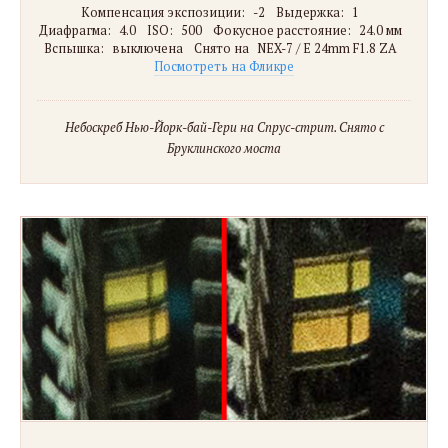
Компенсация экспозиции:
-2
Выдержка:
1
Диафрагма:
4.0
ISO:
500
Фокусное расстояние:
24.0 мм
Вспышка:
выключена
Снято на
NEX-7 / E 24mm F1.8 ZA
Посмотреть на Фликре
Небоскреб Нью-Йорк-бай-Гери на Спрус-стрит. Снято с
Бруклинского моста