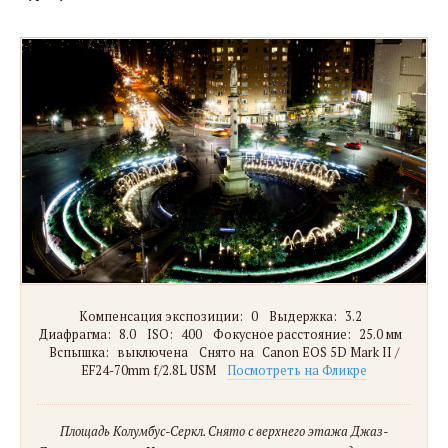
Компенсация экспозиции:
0
Выдержка:
3.2
Диафрагма:
8.0
ISO:
400
Фокусное расстояние:
25.0 мм
Вспышка:
выключена
Снято на
Canon EOS 5D Mark II /
EF24-70mm f/2.8L USM
Посмотреть на Фликре
Площадь Колумбус-Серкл. Снято с верхнего этажа Джаз-