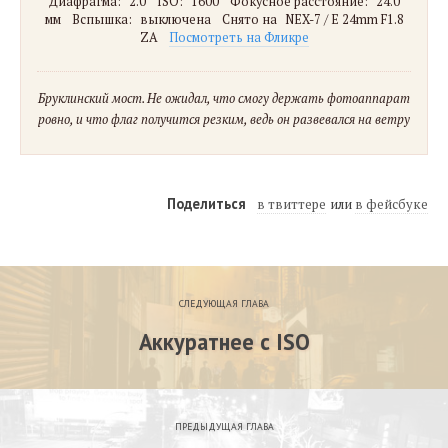
Диафрагма:
2.0
ISO:
1600
Фокусное расстояние:
24.0
мм
Вспышка:
выключена
Снято на
NEX-7 / E 24mm F1.8
ZA
Посмотреть на Фликре
Бруклинский мост. Не ожидал, что смогу держать фотоаппарат
ровно, и что флаг получится резким, ведь он развевался на ветру
Поделиться
в твиттере
в фейсбуке
СЛЕДУЮЩАЯ ГЛАВА
Аккуратнее с ISO
ПРЕДЫДУЩАЯ ГЛАВА