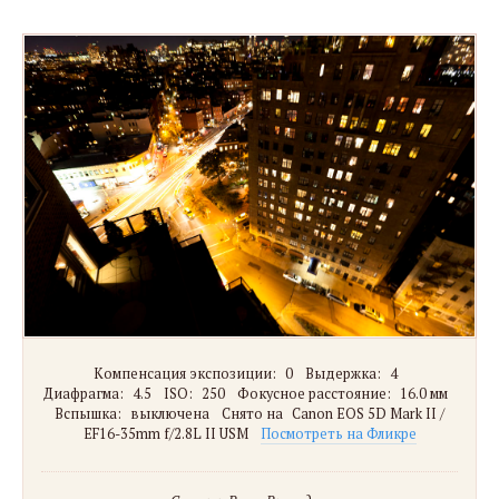
Компенсация экспозиции:
0
Выдержка:
4
Диафрагма:
4.5
ISO:
250
Фокусное расстояние:
16.0 мм
Вспышка:
выключена
Снято на
Canon EOS 5D Mark II /
EF16-35mm f/2.8L II USM
Посмотреть на Фликре